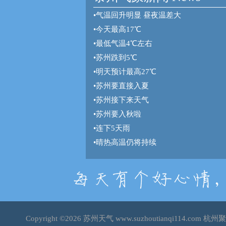
•
气温回升明显 昼夜温差大
•
今天最高17℃
•
最低气温4℃左右
•
苏州跌到5℃
•
明天预计最高27℃
•
苏州要直接入夏
•
苏州接下来天气
•
苏州要入秋啦
•
连下5天雨
•
晴热高温仍将持续
Copyright ©2026
苏州天气
www.suzhoutianqi114.co