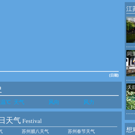
江
周
同
(日期)
天
史
气温℃
天气
风向
风力
日天气
Festival
想
气
苏州腊八天气
苏州春节天气