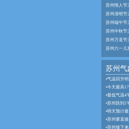
苏州情人节
苏州清明节
苏州端午节
苏州中秋节
苏州万圣节
苏州六一儿
苏州气象
•
气温回升明
•
今天最高1
•
最低气温4
•
苏州跌到5
•
明天预计最
•
苏州要直接
•
苏州接下来