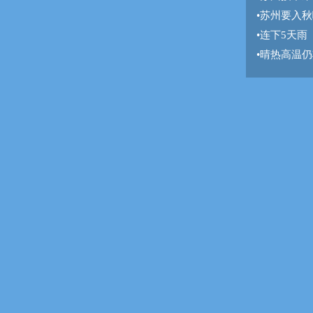
•
苏州要入秋
•
连下5天雨
•
晴热高温仍