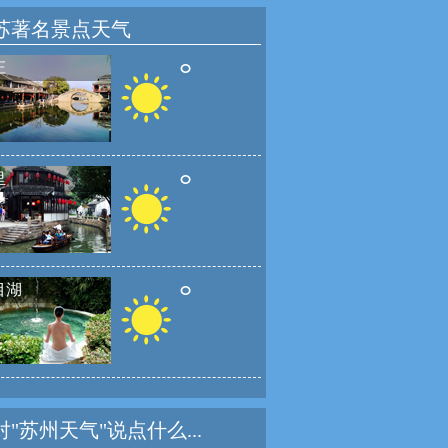
苏著名景点天气
°
庄
°
里
°
目湖
对"苏州天气"说点什么...