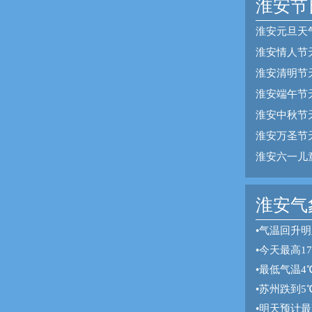
淮安节
淮安元旦天
淮安情人节
淮安清明节
淮安端午节
淮安中秋节
淮安万圣节
淮安六一儿
淮安气象
•
气温回升明
•
今天最高1
•
最低气温4
•
苏州跌到5
•
明天预计最