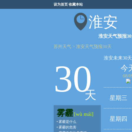
设为首页
收藏本站
淮安
淮安天气预报30
苏州天气
>
淮安天气预报30天
淮安未来30
30
今
08/0
天
星期三
雾霾
[wù mái]
星期四
•
雾霾是什么
•
雾霾的危害