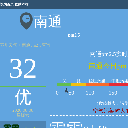
设为首页
收藏本站
南通
pm2.5
苏州天气
>
南通pm2.5查询
南通pm2.5实
32
南通今日pm2.
优
良
轻度污染
中度污
优
0
50
100
150
（数值越大，污
空气污染对人
2026-08-08
星期六