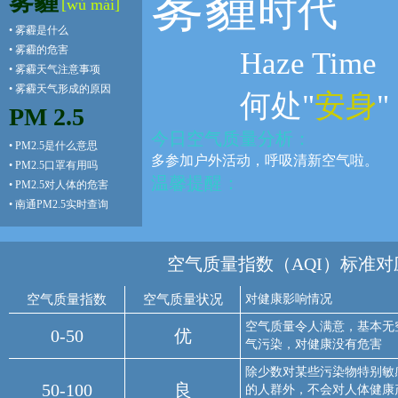
雾霾
雾霾
时代
[wù mái]
•
雾霾是什么
•
雾霾的危害
Haze Time
•
雾霾天气注意事项
•
雾霾天气形成的原因
何处"
安身
"
PM 2.5
今日空气质量分析：
•
PM2.5是什么意思
多参加户外活动，呼吸清新空气啦。
•
PM2.5口罩有用吗
温馨提醒：
•
PM2.5对人体的危害
•
南通PM2.5实时查询
空气质量指数（AQI）标准对
空气质量指数
空气质量状况
对健康影响情况
空气质量令人满意，基本无
0-50
优
气污染，对健康没有危害
除少数对某些污染物特别敏
50-100
良
的人群外，不会对人体健康