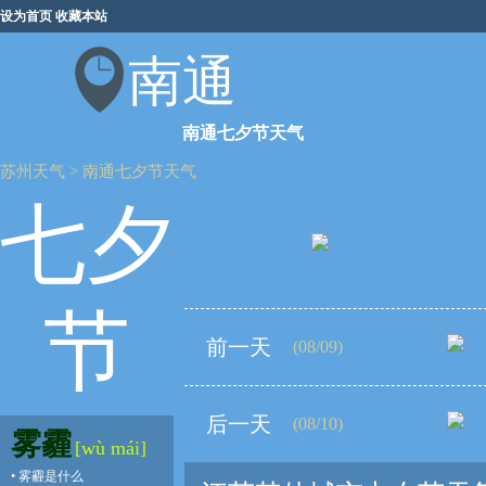
设为首页
收藏本站
南通
南通七夕节天气
苏州天气
>
南通七夕节天气
七夕
节
前一天
(08/09)
后一天
(08/10)
雾霾
[wù mái]
•
雾霾是什么